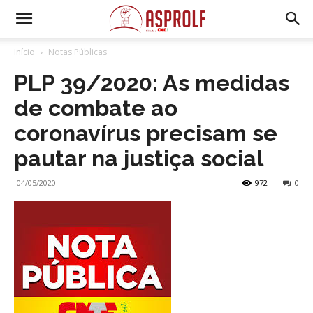
Início
Notas Públicas
PLP 39/2020: As medidas
de combate ao
coronavírus precisam se
pautar na justiça social
04/05/2020
972
0