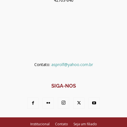
42703-640
Contato:
asprolf@yahoo.com.br
SIGA-NOS
Institucional
Contato
Seja um filiado