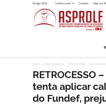
06 ago 2026
Institucional
Contato
Seja um fi
A
I
Início
Notas Públicas
RETROCESSO – Governo Bolso
RETROCESSO – 
tenta aplicar ca
do Fundef, prej