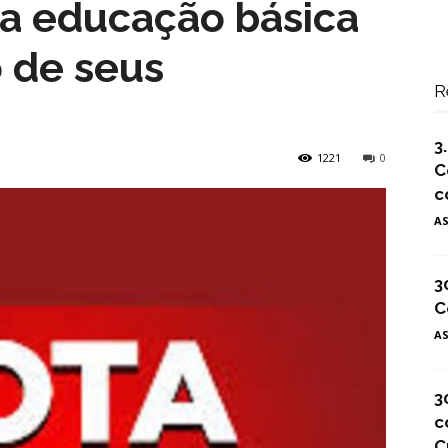
na educação básica
o de seus
R
3
1221
0
C
c
A
3
C
A
3
c
C