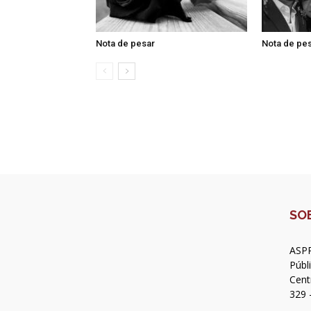
Nota de pesar
Nota de pe
SO
ASPR
Públ
Cent
329 