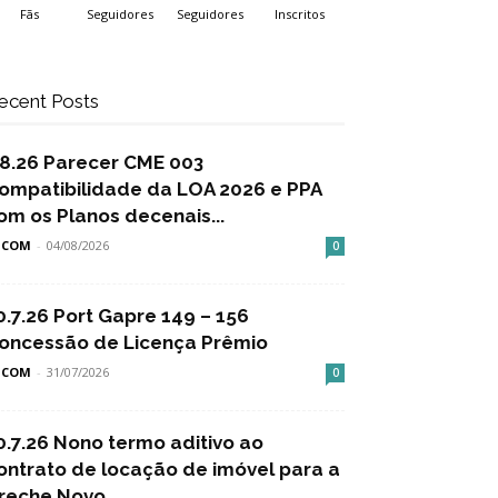
Fãs
Seguidores
Seguidores
Inscritos
ecent Posts
.8.26 Parecer CME 003
ompatibilidade da LOA 2026 e PPA
om os Planos decenais...
SCOM
-
04/08/2026
0
0.7.26 Port Gapre 149 – 156
oncessão de Licença Prêmio
SCOM
-
31/07/2026
0
0.7.26 Nono termo aditivo ao
ontrato de locação de imóvel para a
reche Novo...