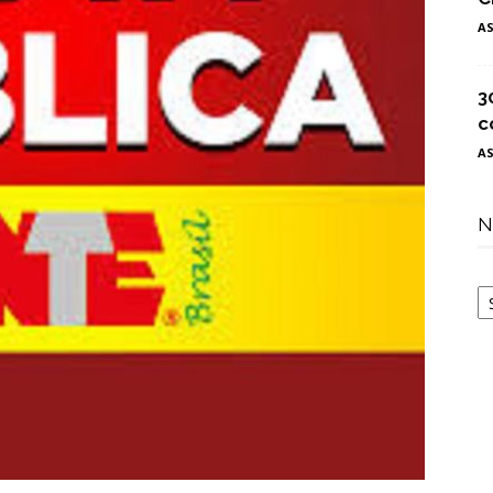
A
3
c
A
N
N