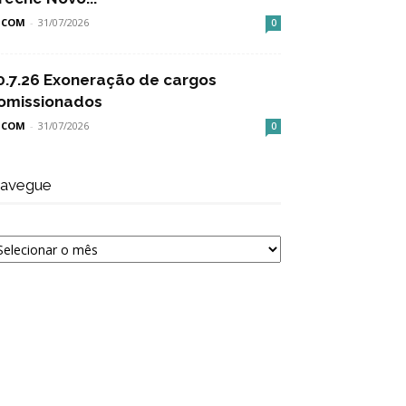
SCOM
-
31/07/2026
0
0.7.26 Exoneração de cargos
omissionados
SCOM
-
31/07/2026
0
avegue
avegue