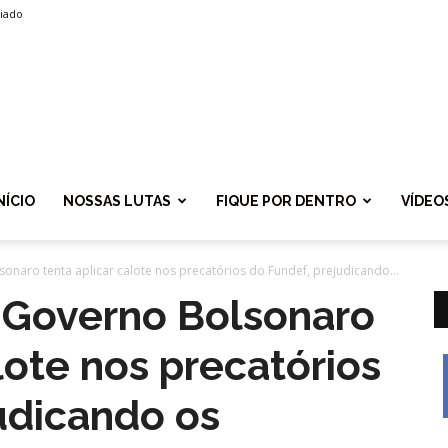
liado
SPROLF
NÍCIO
NOSSAS LUTAS
FIQUE POR DENTRO
VÍDEO
naro tenta aplicar calote nos precatórios do Fundef, prejudicando...
Governo Bolsonaro
lote nos precatórios
udicando os