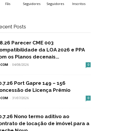
Fãs
Seguidores
Seguidores
Inscritos
ecent Posts
.8.26 Parecer CME 003
ompatibilidade da LOA 2026 e PPA
om os Planos decenais...
SCOM
-
04/08/2026
0
0.7.26 Port Gapre 149 – 156
oncessão de Licença Prêmio
SCOM
-
31/07/2026
0
0.7.26 Nono termo aditivo ao
ontrato de locação de imóvel para a
reche Novo...