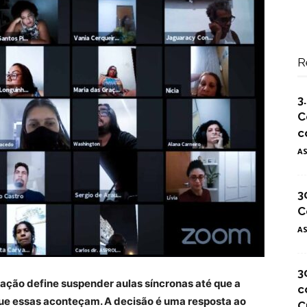
R
3
C
c
A
3
C
A
3
ação define suspender aulas síncronas até que a
c
que essas aconteçam. A decisão é uma resposta ao
C