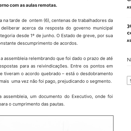
rno com as aulas remotas.
A
da na tarde de ontem (6), centenas de trabalhadores da
3
deliberar acerca da resposta do governo municipal
c
tegoria desde 1º de junho. O Estado de greve, por sua
A
constante descumprimento de acordos.
ou a assembleia relembrando que foi dado o prazo de até
N
espostas para as reivindicações.
Entre os pontos em
e tiveram o acordo quebrado – está o desdobramento
N
e mais uma vez não foi pago, prejudicando o segmento.
la assembleia, um documento do Executivo, onde foi
para o cumprimento das pautas.