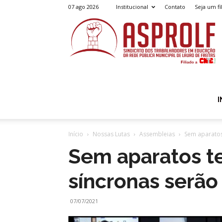
07 ago 2026
Institucional
Contato
Seja um fi
A
I
Início
Nossas Lutas
Assembleias
Sem aparatos
Sem aparatos t
síncronas serão
07/07/2021