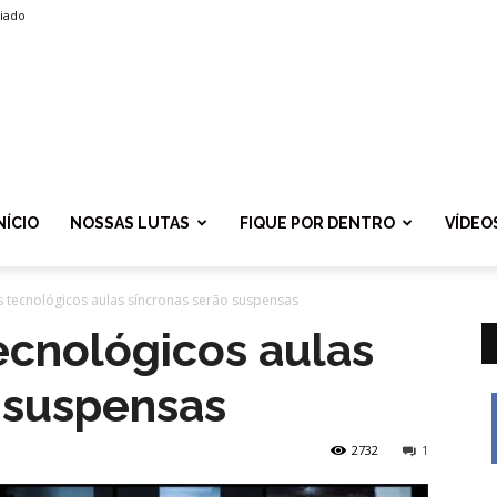
liado
SPROLF
NÍCIO
NOSSAS LUTAS
FIQUE POR DENTRO
VÍDEO
 tecnológicos aulas síncronas serão suspensas
ecnológicos aulas
 suspensas
2732
1