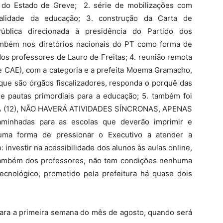
o do Estado de Greve; 2. série de mobilizações com
ealidade da educação; 3. construção da Carta de
ública direcionada à presidência do Partido dos
ambém nos diretórios nacionais do PT como forma de
dos professores de Lauro de Freitas; 4. reunião remota
e CAE), com a categoria e a prefeita Moema Gramacho,
e são órgãos fiscalizadores, responda o porquê das
 pautas primordiais para a educação; 5. também foi
A (12), NÃO HAVERÁ ATIVIDADES SÍNCRONAS, APENAS
aminhadas para as escolas que deverão imprimir e
 uma forma de pressionar o Executivo a atender a
investir na acessibilidade dos alunos às aulas online,
 também dos professores, não tem condições nenhuma
cnológico, prometido pela prefeitura há quase dois
ara a primeira semana do mês de agosto, quando será