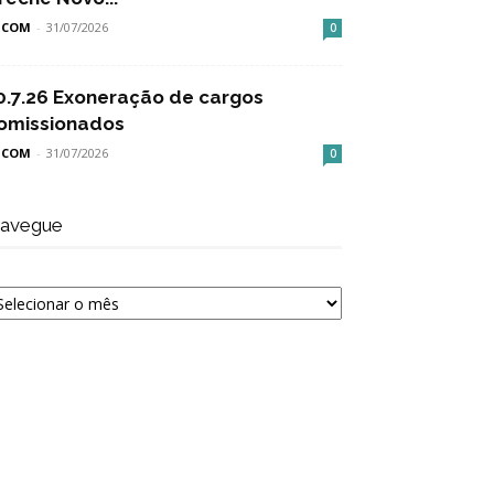
SCOM
-
31/07/2026
0
0.7.26 Exoneração de cargos
omissionados
SCOM
-
31/07/2026
0
avegue
avegue