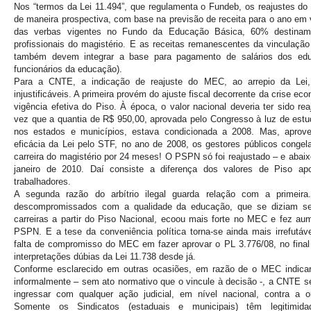
Nos “termos da Lei 11.494”, que regulamenta o Fundeb, os reajustes do
de maneira prospectiva, com base na previsão de receita para o ano em v
das verbas vigentes no Fundo da Educação Básica, 60% destina
profissionais do magistério. E as receitas remanescentes da vinculação c
também devem integrar a base para pagamento de salários dos edu
funcionários da educação).
Para a CNTE, a indicação de reajuste do MEC, ao arrepio da Lei,
injustificáveis. A primeira provém do ajuste fiscal decorrente da crise e
vigência efetiva do Piso. À época, o valor nacional deveria ter sido 
vez que a quantia de R$ 950,00, aprovada pelo Congresso à luz de estu
nos estados e municípios, estava condicionada a 2008. Mas, aprov
eficácia da Lei pelo STF, no ano de 2008, os gestores públicos conge
carreira do magistério por 24 meses! O PSPN só foi reajustado – e abaix
janeiro de 2010. Daí consiste a diferença dos valores de Piso ap
trabalhadores.
A segunda razão do arbítrio ilegal guarda relação com a primeir
descompromissados com a qualidade da educação, que se diziam se
carreiras a partir do Piso Nacional, ecoou mais forte no MEC e fez au
PSPN. E a tese da conveniência política torna-se ainda mais irrefutáv
falta de compromisso do MEC em fazer aprovar o PL 3.776/08, no final 
interpretações dúbias da Lei 11.738 desde já.
Conforme esclarecido em outras ocasiões, em razão de o MEC indica
informalmente – sem ato normativo que o vincule à decisão -, a CNTE se
ingressar com qualquer ação judicial, em nível nacional, contra a or
Somente os Sindicatos (estaduais e municipais) têm legitimid