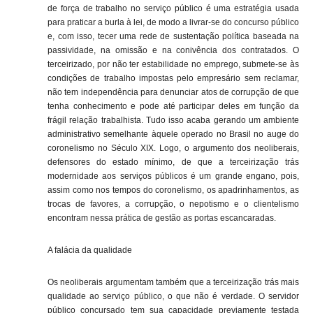
de força de trabalho no serviço público é uma estratégia usada
para praticar a burla à lei, de modo a livrar-se do concurso público
e, com isso, tecer uma rede de sustentação política baseada na
passividade, na omissão e na conivência dos contratados. O
terceirizado, por não ter estabilidade no emprego, submete-se às
condições de trabalho impostas pelo empresário sem reclamar,
não tem independência para denunciar atos de corrupção de que
tenha conhecimento e pode até participar deles em função da
frágil relação trabalhista. Tudo isso acaba gerando um ambiente
administrativo semelhante àquele operado no Brasil no auge do
coronelismo no Século XIX. Logo, o argumento dos neoliberais,
defensores do estado mínimo, de que a terceirização trás
modernidade aos serviços públicos é um grande engano, pois,
assim como nos tempos do coronelismo, os apadrinhamentos, as
trocas de favores, a corrupção, o nepotismo e o clientelismo
encontram nessa prática de gestão as portas escancaradas.
A falácia da qualidade
Os neoliberais argumentam também que a terceirização trás mais
qualidade ao serviço público, o que não é verdade. O servidor
público concursado tem sua capacidade previamente testada