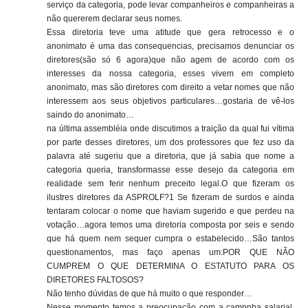
serviço da categoria, pode levar companheiros e companheiras a
não quererem declarar seus nomes.
Essa diretoria teve uma atitude que gera retrocesso e o
anonimato é uma das consequencias, precisamos denunciar os
diretores(são só 6 agora)que não agem de acordo com os
interesses da nossa categoria, esses vivem em completo
anonimato, mas são diretores com direito a vetar nomes que não
interessem aos seus objetivos particulares…gostaria de vê-los
saindo do anonimato…
na última assembléia onde discutimos a traição da qual fui vítima
por parte desses diretores, um dos professores que fez uso da
palavra até sugeriu que a diretoria, que já sabia que nome a
categoria queria, transformasse esse desejo da categoria em
realidade sem ferir nenhum preceito legal.O que fizeram os
ilustres diretores da ASPROLF?1 Se fizeram de surdos e ainda
tentaram colocar o nome que haviam sugerido e que perdeu na
votação…agora temos uma diretoria composta por seis e sendo
que há quem nem sequer cumpra o estabelecido…São tantos
questionamentos, mas faço apenas um:POR QUE NÃO
CUMPREM O QUE DETERMINA O ESTATUTO PARA OS
DIRETORES FALTOSOS?
Não tenho dúvidas de que há muito o que responder…
Nesse momento temos a preocupação com a campnha salarial,