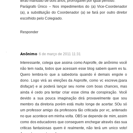
terão mandato de dois anos, prorrogável por igual período.
Parágrafo Único – Nos impedimentos do (a) Vice-Coordenador
(a), a substituição do Coordenador (a) se fará por outro diretor
escolhido pelo Colegiado.
Responder
Anônimo
6 de março de 2011 11:31
Interessante, colega que assina como Asprolfe, de anõnimo você
não tem nada, todos que acessam esse blog sabem quem es tu.
Quero lembra-lo que a sabedoria quando é demais engole o
dono. Logo virá as eleições da Asprolfe, como vc escreve,(para
disfaçar) e ai poderá lançar seu nome com boas chances, mas
ainda é cedo pra tentar criar esse clima de conspiração. Você
devido a sua pouca imaginação dirá provavelmente que sou
membro da diretoria porém está muito longe de acertar. SOu só
um professor amigo da professora tão criticada por vc, antenado
no que acontece em minha volta. OBS se depende de mim, assim
como dos educadores que conseguem enchegar através das sua
criticas fantasiosas quem é realmente, não terá um unico voto!