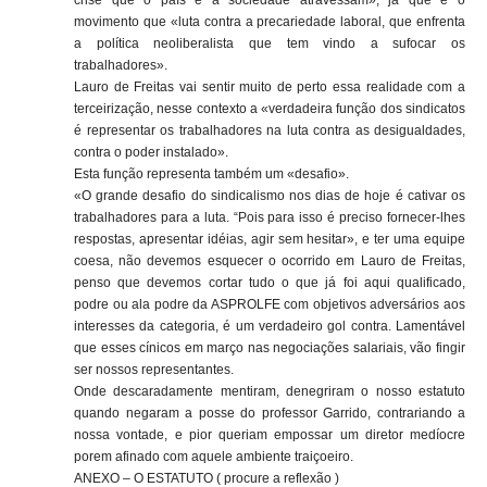
crise que o país e a sociedade atravessam», já que é o
movimento que «luta contra a precariedade laboral, que enfrenta
a política neoliberalista que tem vindo a sufocar os
trabalhadores».
Lauro de Freitas vai sentir muito de perto essa realidade com a
terceirização, nesse contexto a «verdadeira função dos sindicatos
é representar os trabalhadores na luta contra as desigualdades,
contra o poder instalado».
Esta função representa também um «desafio».
«O grande desafio do sindicalismo nos dias de hoje é cativar os
trabalhadores para a luta. “Pois para isso é preciso fornecer-lhes
respostas, apresentar idéias, agir sem hesitar», e ter uma equipe
coesa, não devemos esquecer o ocorrido em Lauro de Freitas,
penso que devemos cortar tudo o que já foi aqui qualificado,
podre ou ala podre da ASPROLFE com objetivos adversários aos
interesses da categoria, é um verdadeiro gol contra. Lamentável
que esses cínicos em março nas negociações salariais, vão fingir
ser nossos representantes.
Onde descaradamente mentiram, denegriram o nosso estatuto
quando negaram a posse do professor Garrido, contrariando a
nossa vontade, e pior queriam empossar um diretor medíocre
porem afinado com aquele ambiente traiçoeiro.
ANEXO – O ESTATUTO ( procure a reflexão )