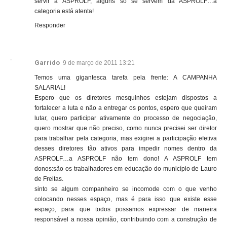
servir a ASPROLF, alguns só se servem da ASPROLF…a
categoria está atenta!
Responder
Garrido
9 de março de 2011 13:21
Temos uma gigantesca tarefa pela frente: A CAMPANHA
SALARIAL!
Espero que os diretores mesquinhos estejam dispostos a
fortalecer a luta e não a entregar os pontos, espero que queiram
lutar, quero participar ativamente do processo de negociação,
quero mostrar que não preciso, como nunca precisei ser diretor
para trabalhar pela categoria, mas exigirei a participação efetiva
desses diretores tão ativos para impedir nomes dentro da
ASPROLF…a ASPROLF não tem dono! A ASPROLF tem
donos:são os trabalhadores em educação do município de Lauro
de Freitas.
sinto se algum companheiro se incomode com o que venho
colocando nesses espaço, mas é para isso que existe esse
espaço, para que todos possamos expressar de maneira
responsável a nossa opinião, contribuindo com a construção de