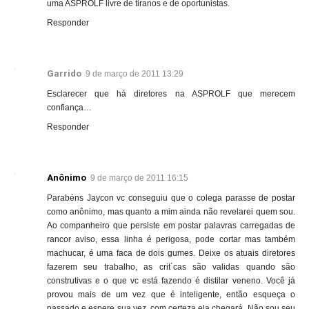
uma ASPROLF livre de tiranos e de oportunistas.
Responder
Garrido
9 de março de 2011 13:29
Esclarecer que há diretores na ASPROLF que merecem
confiança…
Responder
Anônimo
9 de março de 2011 16:15
Parabéns Jaycon vc conseguiu que o colega parasse de postar
como anônimo, mas quanto a mim ainda não revelarei quem sou.
Ao companheiro que persiste em postar palavras carregadas de
rancor aviso, essa linha é perigosa, pode cortar mas também
machucar, é uma faca de dois gumes. Deixe os atuais diretores
fazerem seu trabalho, as crit´cas são validas quando são
construtivas e o que vc está fazendo é distilar veneno. Você já
provou mais de um vez que é inteligente, então esqueça o
passado e espere sua vez, com certeza ela chegará. Não sou seu