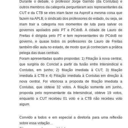
Durante o debate, o professor Jorge Garrido (da Conlutas) e
outros membros da categoria perguntaram aos representantes da
CUT e da CTB se eles iriam fazer na Asprolf a mesma coisa que
fazem na APLB, o sindicato dos professores do estado, ou seja, se
iriam trair a categoria nos momentos de luta para salvar os
governos apoiados pelo PT e PCdoB. A cidade de Lauro de
Freitas é dirigida pelo PT e tem representantes do PCdoB no
governo, e quase todos os professores de Lauro de Freitas
também dão aula no estado, de modo que já conheciam a prática
pelega das duas centrais.
Foram apresentadas quatro propostas: 1) Filiação à nova central,
que surgiria do Conclat a partir da fusão entre Intersindical e
Conlutas, em junho; 2) filiação imediata à CUT; 3) filiação
imediata à CTB e 4) Filiação imediata à Conlutas em direção à
nova central. Foi vitoriosa a proposta de filiação imediata a
Conlutas, que obteve 32 votos. A filiação somente em junho,
proposta pelo representante da Intersindical, obteve 19 votos,
enquanto a CUT recebeu 01 voto e a CTB não recebeu voto
algum.
Convido a todos e em especial a diretoria para uma reflexão
sobre essa votação…