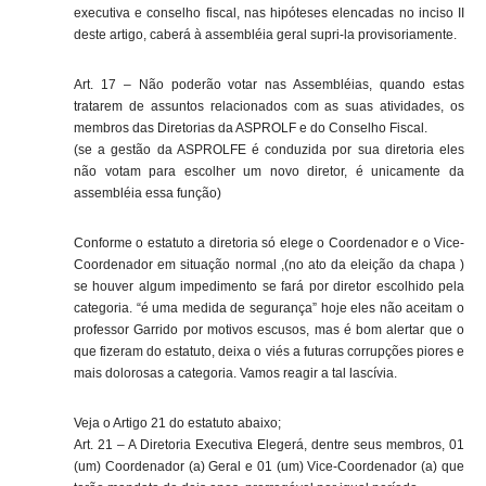
executiva e conselho fiscal, nas hipóteses elencadas no inciso II
deste artigo, caberá à assembléia geral supri-la provisoriamente.
Art. 17 – Não poderão votar nas Assembléias, quando estas
tratarem de assuntos relacionados com as suas atividades, os
membros das Diretorias da ASPROLF e do Conselho Fiscal.
(se a gestão da ASPROLFE é conduzida por sua diretoria eles
não votam para escolher um novo diretor, é unicamente da
assembléia essa função)
Conforme o estatuto a diretoria só elege o Coordenador e o Vice-
Coordenador em situação normal ,(no ato da eleição da chapa )
se houver algum impedimento se fará por diretor escolhido pela
categoria. “é uma medida de segurança” hoje eles não aceitam o
professor Garrido por motivos escusos, mas é bom alertar que o
que fizeram do estatuto, deixa o viés a futuras corrupções piores e
mais dolorosas a categoria. Vamos reagir a tal lascívia.
Veja o Artigo 21 do estatuto abaixo;
Art. 21 – A Diretoria Executiva Elegerá, dentre seus membros, 01
(um) Coordenador (a) Geral e 01 (um) Vice-Coordenador (a) que