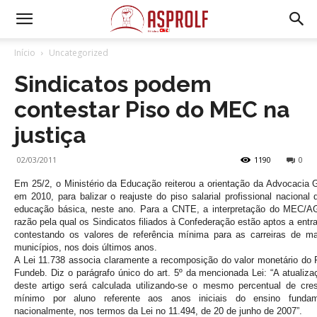
Início
Uncategorized
Sindicatos podem
contestar Piso do MEC na
justiça
02/03/2011
1190
0
Em 25/2, o Ministério da Educação reiterou a orientação da Advocacia 
em 2010, para balizar o reajuste do piso salarial profissional nacional 
educação básica, neste ano. Para a CNTE, a interpretação do MEC/AG
razão pela qual os Sindicatos filiados à Confederação estão aptos a entr
contestando os valores de referência mínima para as carreiras de ma
municípios, nos dois últimos anos.
A Lei 11.738 associa claramente a recomposição do valor monetário do
Fundeb. Diz o parágrafo único do art. 5º da mencionada Lei: “A atualiza
deste artigo será calculada utilizando-se o mesmo percentual de cre
mínimo por aluno referente aos anos iniciais do ensino fundame
nacionalmente, nos termos da Lei no 11.494, de 20 de junho de 2007”.