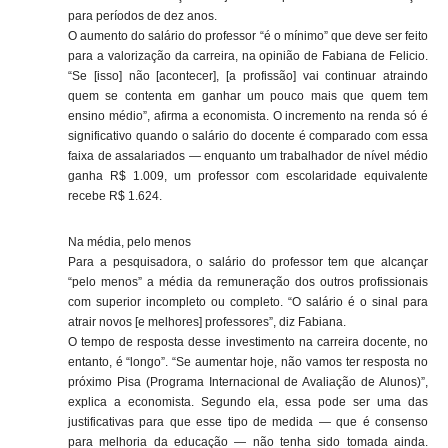
para períodos de dez anos.
O aumento do salário do professor “é o mínimo” que deve ser feito
para a valorização da carreira, na opinião de Fabiana de Felicio.
“Se [isso] não [acontecer], [a profissão] vai continuar atraindo
quem se contenta em ganhar um pouco mais que quem tem
ensino médio”, afirma a economista. O incremento na renda só é
significativo quando o salário do docente é comparado com essa
faixa de assalariados — enquanto um trabalhador de nível médio
ganha R$ 1.009, um professor com escolaridade equivalente
recebe R$ 1.624.
Na média, pelo menos
Para a pesquisadora, o salário do professor tem que alcançar
“pelo menos” a média da remuneração dos outros profissionais
com superior incompleto ou completo. “O salário é o sinal para
atrair novos [e melhores] professores”, diz Fabiana.
O tempo de resposta desse investimento na carreira docente, no
entanto, é “longo”. “Se aumentar hoje, não vamos ter resposta no
próximo Pisa (Programa Internacional de Avaliação de Alunos)”,
explica a economista. Segundo ela, essa pode ser uma das
justificativas para que esse tipo de medida — que é consenso
para melhoria da educação — não tenha sido tomada ainda.