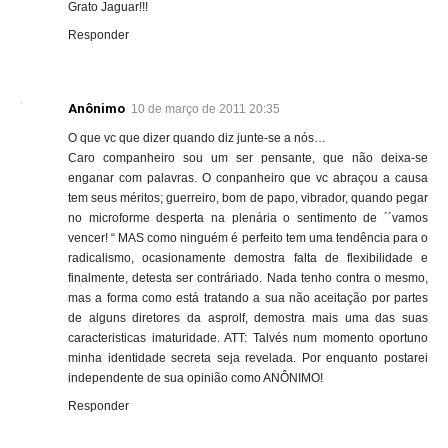
Grato Jaguar!!!
Responder
Anônimo
10 de março de 2011 20:35
O que vc que dizer quando diz junte-se a nós…
Caro companheiro sou um ser pensante, que não deixa-se
enganar com palavras. O conpanheiro que vc abraçou a causa
tem seus méritos; guerreiro, bom de papo, vibrador, quando pegar
no microforme desperta na plenária o sentimento de ´´vamos
vencer! “ MAS como ninguém é perfeito tem uma tendência para o
radicalismo, ocasionamente demostra falta de flexibilidade e
finalmente, detesta ser contráriado. Nada tenho contra o mesmo,
mas a forma como está tratando a sua não aceitação por partes
de alguns diretores da asprolf, demostra mais uma das suas
caracteristicas imaturidade. ATT: Talvés num momento oportuno
minha identidade secreta seja revelada. Por enquanto postarei
independente de sua opinião como ANÔNIMO!
Responder