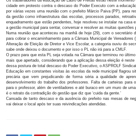
Os trabalhadores da educação de Lauro de Freitas estão neste momento 
cidade em protesto contra o descaso do Poder Executo com a educação.
por várias vezes uma reunião com o prefeito Márcio Paiva (PP), para re
da gestão como infraestrutura das escolas, processos parados, retroati
enquadramento que estão pendentes, hoje resolveu se instalar na casa e
a gestão municipal para sentar, conversar e resolver as muitas questões
Numa reunião que aconteceu na manhã de hoje (29), com o secretário d
para cobrar o encaminhamento para a Câmara Municipal de Vereadores (
Alteração de Eleição de Diretor e Vice Escolar, a categoria ouviu do secr
sabe onde deixou o documento e por isso o PL não irá para a CMLF.
O prazo para que esta PL seja votada na Câmara que terminou no último n
mais que apertado, considerando que a aplicação dessa eleição é nest
dessa postura de total descaso do Poder Executivo, o ASPROLF Sindica
Educação em constantes visitas às escolas da rede municipal flagrou sit
precária que vem prejudicando de forma séria a qualidade de apre
desenvolvimento do trabalho dos professores. Falta de carteiras para o
para o professor, além de ventiladores e até buraco em um muro de uma
é o retrato da contradição do gestão que diz que ‘cuida da gente.’
Cansada de tanto descaso e da ausência do prefeito nas mesas de neg
vai deixar o local após ter suas reivindicações atendidas.