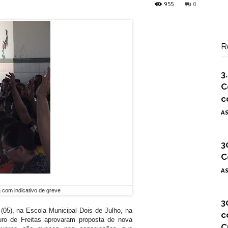
955
0
R
3
C
c
A
3
C
A
 com indicativo de greve
3
(05), na Escola Municipal Dois de Julho, na
c
uro de Freitas aprovaram proposta de nova
C