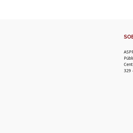
SO
ASPR
Públ
Cent
329 