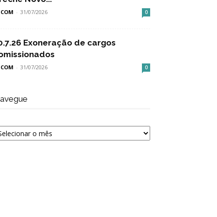
SCOM
-
31/07/2026
0
0.7.26 Exoneração de cargos
omissionados
SCOM
-
31/07/2026
0
avegue
avegue