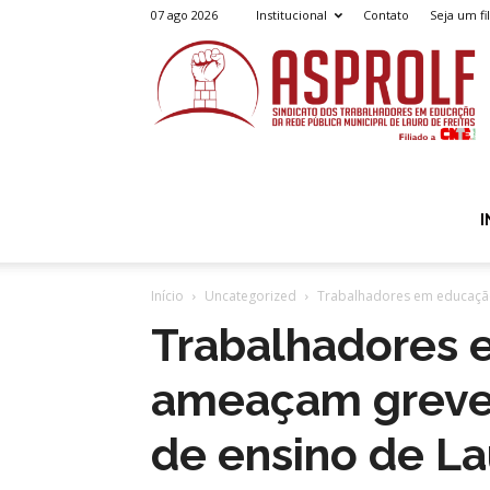
07 ago 2026
Institucional
Contato
Seja um fi
A
I
Início
Uncategorized
Trabalhadores em educação
Trabalhadores
ameaçam greve 
de ensino de La