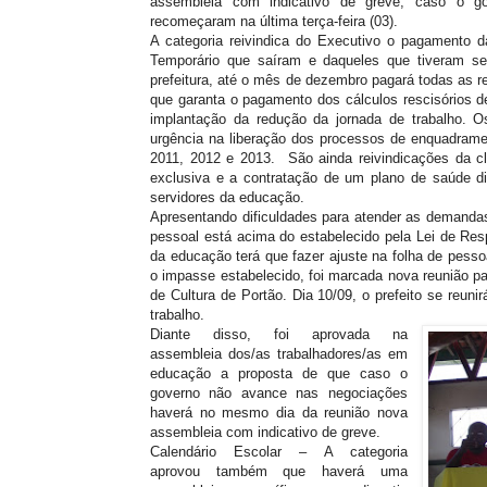
assembleia com indicativo de greve, caso o g
recomeçaram na última terça-feira (03).
A categoria reivindica do Executivo o pagamento d
Temporário que saíram e daqueles que tiveram s
prefeitura, até o mês de dezembro pagará todas a
que garanta o pagamento dos cálculos rescisórios de
implantação da redução da jornada de trabalho. O
urgência na liberação dos processos de enquadram
2011, 2012 e 2013. São ainda reivindicações da cl
exclusiva e a contratação de um plano de saúde d
servidores da educação.
Apresentando dificuldades para atender as demandas
pessoal está acima do estabelecido pela Lei de Res
da educação terá que fazer ajuste na folha de pesso
o impasse estabelecido, foi marcada nova reunião par
de Cultura de Portão. Dia 10/09, o prefeito se reun
trabalho.
Diante disso, foi aprovada na
assembleia dos/as trabalhadores/as em
educação a proposta de que caso o
governo não avance nas negociações
haverá no mesmo dia da reunião nova
assembleia com indicativo de greve.
Calendário Escolar – A categoria
aprovou também que haverá uma