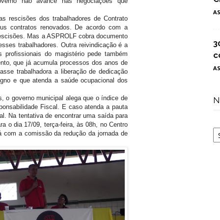
overno não avance nas negociações que
A
as rescisões dos trabalhadores de Contrato
eus contratos renovados. De acordo com a
s rescisões. Mas a ASPROLF cobra documento
3
sses trabalhadores. Outra reivindicação é a
s profissionais do magistério pede também
c
ento, que já acumula processos dos anos de
A
asse trabalhadora a liberação de dedicação
igno e que atenda a saúde ocupacional dos
, o governo municipal alega que o índice de
N
ponsabilidade Fiscal. E caso atenda a pauta
al. Na tentativa de encontrar uma saída para
a o dia 17/09, terça-feira, às 08h, no Centro
N
irá com a comissão da redução da jornada de