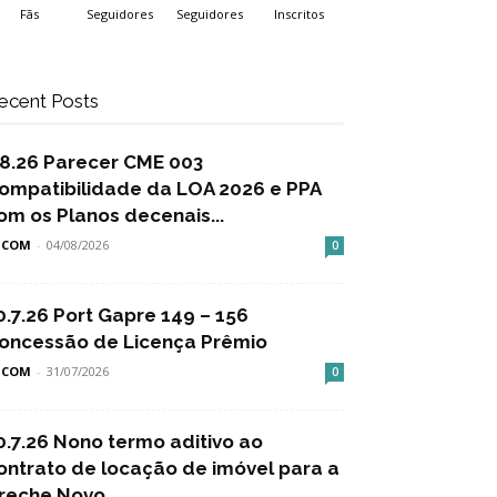
Fãs
Seguidores
Seguidores
Inscritos
ecent Posts
.8.26 Parecer CME 003
ompatibilidade da LOA 2026 e PPA
om os Planos decenais...
SCOM
-
04/08/2026
0
0.7.26 Port Gapre 149 – 156
oncessão de Licença Prêmio
SCOM
-
31/07/2026
0
0.7.26 Nono termo aditivo ao
ontrato de locação de imóvel para a
reche Novo...