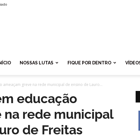
liado
SPROLF
NÍCIO
NOSSAS LUTAS
FIQUE POR DENTRO
VÍDEO
 ameaçam greve na rede municipal de ensino de Lauro...
 em educação
na rede municipal
uro de Freitas