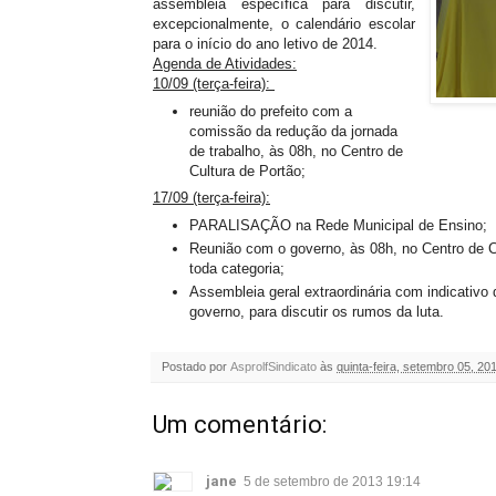
assembleia específica para discutir,
excepcionalmente, o calendário escolar
para o início do ano letivo de 2014.
Agenda de Atividades:
10/09 (terça-feira):
reunião do prefeito com a
comissão da redução da jornada
de trabalho, às 08h, no Centro de
Cultura de Portão;
17/09 (terça-feira):
PARALISAÇÃO na Rede Municipal de Ensino;
Reunião com o governo, às 08h, no Centro de C
toda categoria;
Assembleia geral extraordinária com indicativo
governo, para discutir os rumos da luta.
Postado por
AsprolfSindicato
às
quinta-feira, setembro 05, 20
Um comentário:
jane
5 de setembro de 2013 19:14