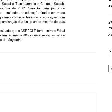
 Social e Transparência e Controle Social),
A
ndicatória de 2012. Será também pauta do
 as comissões de educação tiradas em mesa
overno continue tratando a educação com
3
a, paralisação das aulas antes mesmo de elas
c
ssinado que a ASPROLF fará contra o Edital
A
s em regime de 40h e que abre vagas para o
o do Magistério.
N
N