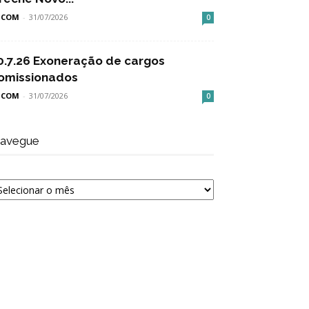
SCOM
-
31/07/2026
0
0.7.26 Exoneração de cargos
omissionados
SCOM
-
31/07/2026
0
avegue
avegue