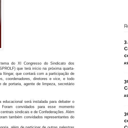
R
3
C
c
A
á tema do XI Congresso do Sindicato dos
SPROLF) que terá início na próxima quarta-
a Itingar, que contará com a participação de
s, coordenadores, diretores e vice, e todo
3
e de portaria, agente de limpeza, secretário
C
A
 educacional será instalada para debater o
l. Foram convidados para esse momento
 centrais sindicais e de Confederações. Além
3
 foram também convidados representantes do
c
C
oria, além de participar de outras palestras