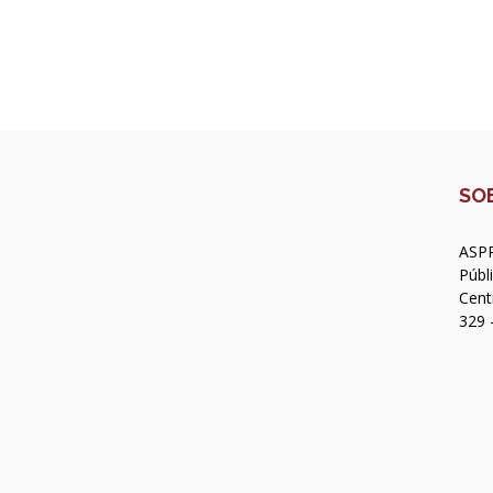
SO
ASPR
Públ
Cent
329 