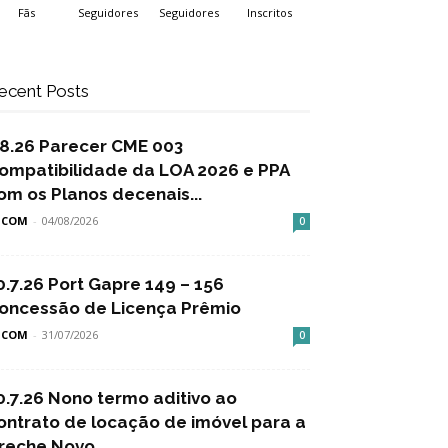
Fãs
Seguidores
Seguidores
Inscritos
ecent Posts
.8.26 Parecer CME 003
ompatibilidade da LOA 2026 e PPA
om os Planos decenais...
SCOM
-
04/08/2026
0
0.7.26 Port Gapre 149 – 156
oncessão de Licença Prêmio
SCOM
-
31/07/2026
0
0.7.26 Nono termo aditivo ao
ontrato de locação de imóvel para a
reche Novo...