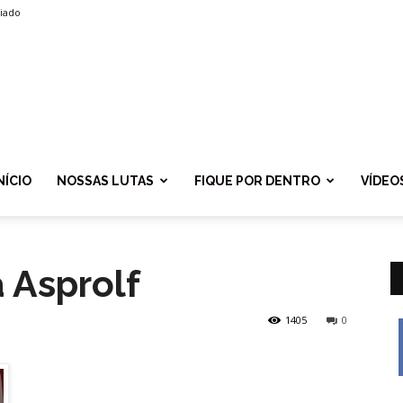
liado
SPROLF
NÍCIO
NOSSAS LUTAS
FIQUE POR DENTRO
VÍDEO
 Asprolf
1405
0