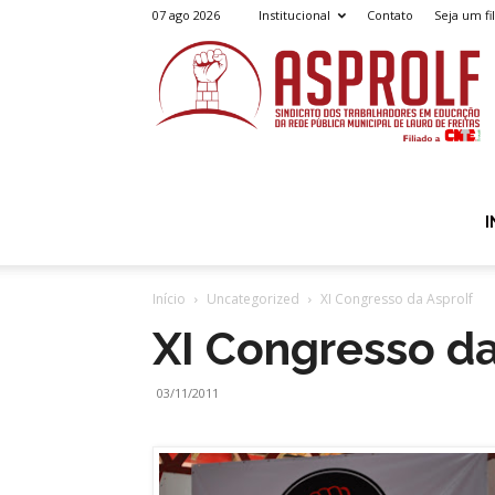
07 ago 2026
Institucional
Contato
Seja um fi
A
I
Início
Uncategorized
XI Congresso da Asprolf
XI Congresso da
03/11/2011