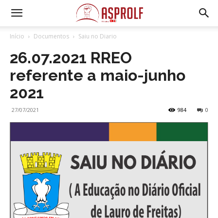
Início
Documentos
Saiu no Diario
26.07.2021 RREO
referente a maio-junho
2021
27/07/2021
984
0