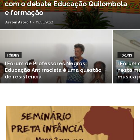
com o debate Educação Quilombola
e formação
Ascom Asprolf
-
19/05/2022
FÓRUNS
FÓRUNS
I Fórum de Professores Negros:
I Fórum 
Educação Antirracista é uma questão
nesta m
de resistência
música 