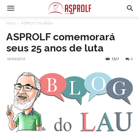
Início
ASPROLF na Mídia
ASPROLF comemorará
seus 25 anos de luta
09/04/2014
1327
0