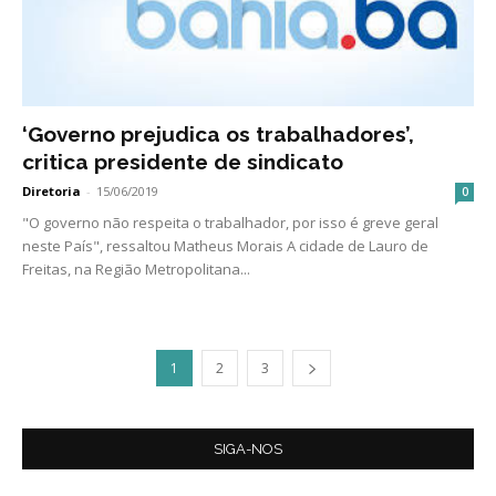
‘Governo prejudica os trabalhadores’,
critica presidente de sindicato
Diretoria
-
15/06/2019
0
"O governo não respeita o trabalhador, por isso é greve geral
neste País", ressaltou Matheus Morais A cidade de Lauro de
Freitas, na Região Metropolitana...
1
2
3
SIGA-NOS