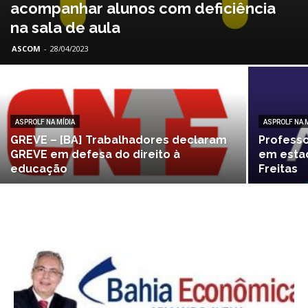
acompanhar alunos com deficiência
na sala de aula
ASCOM
-
28/04/2023
ASPROLF NA MÍDIA
ASPROLF NA 
GREVE – [BA] Trabalhadores declaram
Professo
GREVE em defesa do direito à
em esta
educação
Freitas